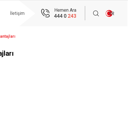
Hemen Ara
İletişim
TR
444 0
243
antajları
jları