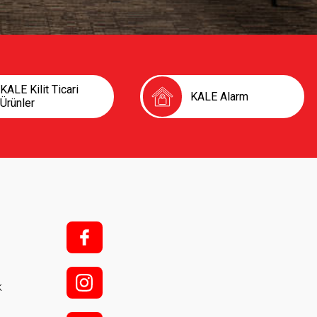
KALE Kilit Ticari
KALE Alarm
Ürünler
f;
i;
k