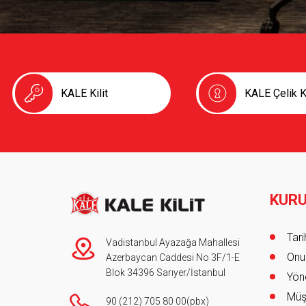
KALE Kilit
KALE Çelik K
KUR
Foot
Tar
Vadistanbul Ayazağa Mahallesi
Onur
Azerbaycan Caddesi No 3F/1-E
Blok 34396 Sarıyer/İstanbul
Yöne
Müş
90 (212) 705 80 00
(pbx)