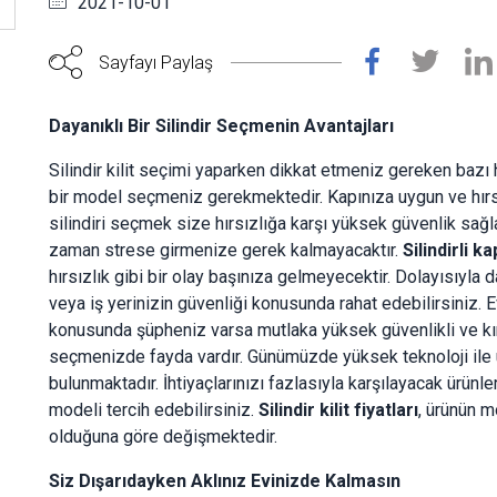
2021-10-01
Sayfayı Paylaş
Dayanıklı Bir Silindir Seçmenin Avantajları
Silindir kilit seçimi yaparken dikkat etmeniz gereken bazı 
bir model seçmeniz gerekmektedir. Kapınıza uygun ve hırsı
silindiri seçmek size hırsızlığa karşı yüksek güvenlik sağlay
zaman strese girmenize gerek kalmayacaktır.
Silindirli kap
hırsızlık gibi bir olay başınıza gelmeyecektir. Dolayısıyla d
veya iş yerinizin güvenliği konusunda rahat edebilirsiniz. 
konusunda şüpheniz varsa mutlaka yüksek güvenlikli ve kırı
seçmenizde fayda vardır. Günümüzde yüksek teknoloji ile üre
bulunmaktadır. İhtiyaçlarınızı fazlasıyla karşılayacak ürün
modeli tercih edebilirsiniz.
Silindir kilit fiyatları
, ürünün 
olduğuna göre değişmektedir.
Siz Dışarıdayken Aklınız Evinizde Kalmasın