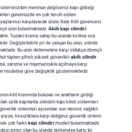
lit sisteminizden memnun değilseniz kapı göbeği
nleri günümüzde en çok tercih edilen
yaçlarınızı karşılayacak ürünü Kale Kilit güvencesi
eşit ürün bulunmaktadır.
Akıllı kapı silindiri
acaktır. Tuzaklı kısma sahip bu üründe kırılma söz
. Değiştirilebilir pil ile çalışan bu ürün, silindir
amaktadır. Bu ürün delinmelere karşı oldukça dirençli
ahut tüpten şifreli yüksek güvenlikli
akıllı silindir
ırılma, sarsma ve maymuncukla açılmaya karşı
n modeline göre değişiklik göstermektedir.
apının kilit kısmında bulunan ve anahtarın girdiği
n çelik kapılarda silindirli kapı kilidi sistemleri
güvenlik önlemleri açısından son derece sağlıklı
 iyiyse, hırsızlıklara karşı aldığınız güvenlik önlemi
 pek çok farklı
kapı silindiri
modeli bulunmaktadır.
övdesi pirinç olan bu üründe delinmeye karşı iki