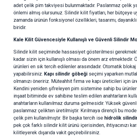
adet çelik pim takviyesi bulunmaktadır. Paslanmaz çelik y
önlemi almış olursunuz. Silindir kilit fiyatları, her bütçey
zamanda ürünün fonksiyonel özellikleri, tasarımı, dayanıklıl
biridir.
Kale Kilit Güvencesiyle Kullanışlı ve Güvenli Silindir M
Silindir kilit seçiminde hassasiyet gösterilmesi gerekmekt
kadar sizin için kullanışlı olması da önem arz etmektedir.
ürünleri en sık tercih edilenler arasındadır. Otomatik blokaj 
yapabilirsiniz.
Kapı silindir göbeği
seçimi yaparken mutlaka
olmanızı öneririz. Müteahhit firma ve kapı üreticileri için üre
Kendini yeniden şifreleyen pim sistemine sahip bu ürünlerin 
inşaat bitiminde ev sahibine teslim edilen anahtarların ku
anahtarların kullanılmaz duruma gelmesidir. Yüksek güvenli
paslanmaz çelikten üretilmiştir. Kırılmaya dirençli bu mo
çelik pim kullanılmıştır. Bir başka tercih ise
hidrolik silindir
pek çok farklı silindir kilit ürünü içerisinden, ihtiyacınızı k
kilitleyerek dışarıda vakit geçirebilirsiniz.