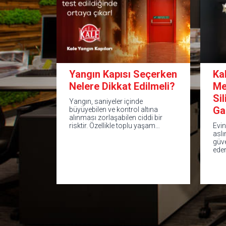
Yangın Kapısı Seçerken
Ka
Nelere Dikkat Edilmeli?
Me
Si
Yangın, saniyeler içinde
Ga
büyüyebilen ve kontrol altına
alınması zorlaşabilen ciddi bir
risktir. Özellikle toplu yaşam…
Evin
aslı
güv
ede