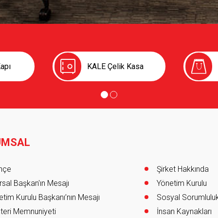
apı
KALE Çelik Kasa
UMSAL
er
ihçe
Şirket Hakkında
sal Başkan'ın Mesajı
Yönetim Kurulu
tim Kurulu Başkanı’nın Mesajı
Sosyal Sorumlulu
teri Memnuniyeti
İnsan Kaynakları