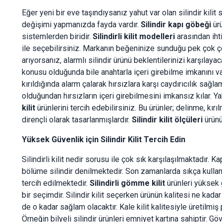
Eğer yeni bir eve taşındıysanız yahut var olan silindir ki
değişimi yapmanızda fayda vardır.
Silindir kapı göbeği
ürü
sistemlerden biridir.
Silindirli kilit modelleri
arasından ihti
ile seçebilirsiniz. Markanın beğeninize sunduğu pek çok ç
arıyorsanız, alarmlı silindir ürünü beklentilerinizi karşılay
konusu olduğunda bile anahtarla içeri girebilme imkanını vardır
kırıldığında alarm çalarak hırsızlara karşı caydırıcılık sağl
olduğundan hırsızların içeri girebilmesini imkansız kılar. Y
kilit
ürünlerini tercih edebilirsiniz. Bu ürünler; delinme, k
dirençli olarak tasarlanmışlardır.
Silindir kilit ölçüleri
ürünü
Yüksek Güvenlik için Silindir Kilit Tercih Edin
Silindirli kilit nedir sorusu ile çok sık karşılaşılmaktadır. K
bölüme silindir denilmektedir. Son zamanlarda sıkça kullanıla
tercih edilmektedir.
Silindirli gömme kilit
ürünleri yüksek 
bir seçimdir. Silindir kilit seçerken ürünün kalitesi ne kadar
de o kadar sağlam olacaktır. Kale kilit kalitesiyle üretilmiş
Örneğin bilyeli silindir ürünleri emniyet kartına sahiptir. G