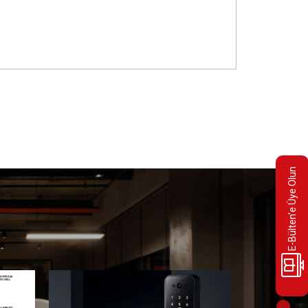
E-Bülten'e Üye Olun