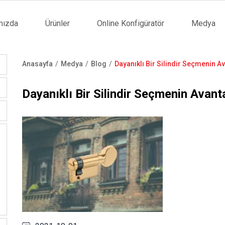
mızda
Ürünler
Online Konfigüratör
Medya
tion
Anasayfa
Medya
Blog
Dayanıklı Bir Silindir Seçmenin Av
Sayfa
yolu
Dayanıklı Bir Silindir Seçmenin Avanta