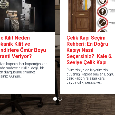
le Kilit Neden
Çelik Kapı Seçim
kanik Kilit ve
Rehberi: En Doğru
lindirlere Ömür Boyu
Kapıyı Nasıl
ranti Veriyor?
Seçersiniz?| Kale 6.
Seviye Çelik Kapı
izin kapısını her kapattığınızda
nda sadece bir kilidi değil, bir
Evimizin ya da iş yerimizin
en duygusunu emanet
güvenliği kapıda başlar. Doğru
rsiniz. Günün…
çelik kapı; hırsızlığa karşı
caydırıcılık, sessiz ve…