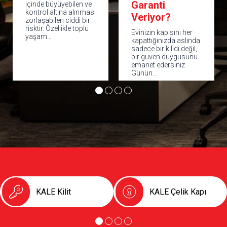
Garanti
Kale 6. Seviye
Veriyor?
Çelik Kapı
Evinizin kapısını her
Evimizin ya da iş
kapattığınızda aslında
yerimizin güvenliği
sadece bir kilidi değil,
kapıda başlar. Doğru
bir güven duygusunu
çelik kapı; hırsızlığa
emanet edersiniz.
karşı caydırıcılık,
Günün…
sessiz ve…
KALE Kilit
KALE Çelik Kapı