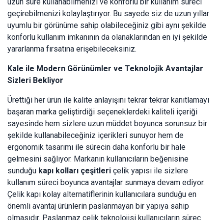
uzun süre kullanabilmenizi ve konforlu bir kullanım süreci
geçirebilmenizi kolaylaştırıyor. Bu sayede siz de uzun yıllar
uyumlu bir görünüme sahip olabileceğiniz gibi aynı şekilde
konforlu kullanım imkanının da olanaklarından en iyi şekilde
yararlanma fırsatına erişebileceksiniz.
Kale ile Modern Görünümler ve Teknolojik Avantajlar
Sizleri Bekliyor
Ürettiği her ürün ile kalite anlayışını tekrar tekrar kanıtlamayı
başaran marka geliştirdiği seçeneklerdeki kaliteli içeriği
sayesinde hem sizlere uzun müddet boyunca sorunsuz bir
şekilde kullanabileceğiniz içerikleri sunuyor hem de
ergonomik tasarımı ile sürecin daha konforlu bir hale
gelmesini sağlıyor. Markanın kullanıcıların beğenisine
sunduğu
kapı kolları çeşitleri
çelik yapısı ile sizlere
kullanım süreci boyunca avantajlar sunmaya devam ediyor.
Çelik kapı kolay alternatiflerinin kullanıcılara sunduğu en
önemli avantaj ürünlerin paslanmayan bir yapıya sahip
olmasıdır. Paslanmaz çelik teknolojisi kullanıcıların süreç