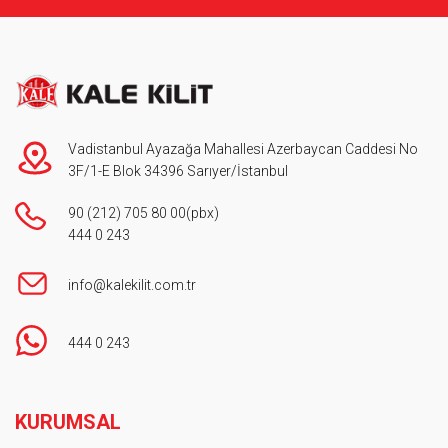
Vadistanbul Ayazağa Mahallesi Azerbaycan Caddesi No
3F/1-E Blok 34396 Sarıyer/İstanbul
90 (212) 705 80 00
(pbx)
444 0 243
info@kalekilit.com.tr
444 0 243
Footer
KURUMSAL