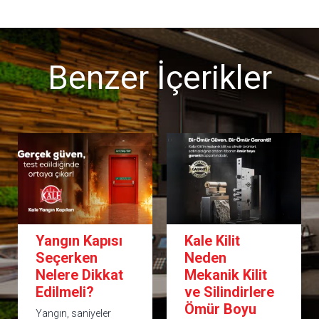
Benzer İçerikler
Kale Kilit
Çelik Kapı
Neden
Seçim Rehberi:
Mekanik Kilit
En Doğru
ve Silindirlere
Kapıyı Nasıl
Ömür Boyu
Seçersiniz?|