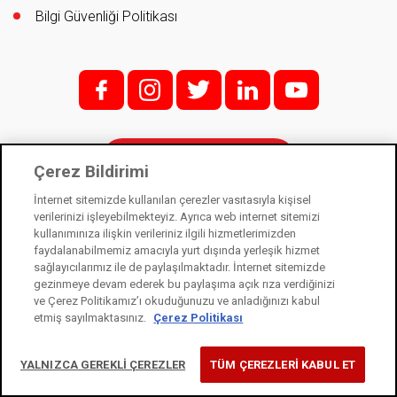
Bilgi Güvenliği Politikası
f;
i;
t
l
y
İletişim
Çerez Bildirimi
İnternet sitemizde kullanılan çerezler vasıtasıyla kişisel
verilerinizi işleyebilmekteyiz. Ayrıca web internet sitemizi
kullanımınıza ilişkin verileriniz ilgili hizmetlerimizden
Kale Kilit bir Kale Endüstri Holding kuruluşudur. © 2021
faydalanabilmemiz amacıyla yurt dışında yerleşik hizmet
sağlayıcılarımız ile de paylaşılmaktadır. İnternet sitemizde
Kişisel Verilerin Korunması Kanunu
gezinmeye devam ederek bu paylaşıma açık rıza verdiğinizi
Bilgi Toplumu Hizmetleri
ve Çerez Politikamız’ı okuduğunuzu ve anladığınızı kabul
etmiş sayılmaktasınız.
Çerez Politikası
Çerez Kullanım Bildirimi
YALNIZCA GEREKLİ ÇEREZLER
TÜM ÇEREZLERİ KABUL ET