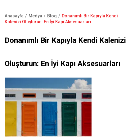
Kapı Pencere Sistemleri
Showroom
Kale Alarm
Anasayfa
Medya
Blog
Donanımlı Bir Kapıyla Kendi
Bize Ulaşın
Sayfa
Kalenizi Oluşturun: En İyi Kapı Aksesuarları
Ürün Katalogları
yolu
Satış Noktaları
Donanımlı Bir Kapıyla Kendi Kalenizi
Garanti Kayıt Formu
S.S.S
Oluşturun: En İyi Kapı Aksesuarları