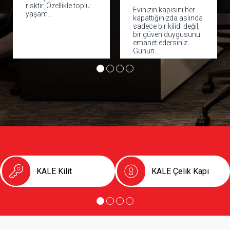
ikle toplu
Evinizin kapısını her
Evimizin ya da iş
kapattığınızda aslında
yerimizin güvenliğ
sadece bir kilidi değil,
kapıda başlar. D
bir güven duygusunu
çelik kapı; hırsızl
emanet edersiniz.
karşı caydırıcılık,
Günün…
sessiz ve…
KALE Kilit
KALE Çelik Kapı