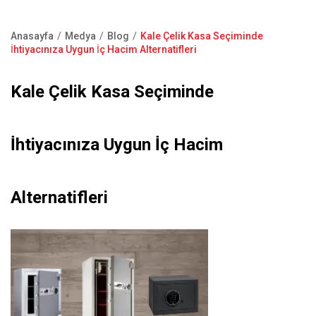
Kapı Pencere Sistemleri
Showroom
Kale Alarm
Anasayfa
Medya
Blog
Kale Çelik Kasa Seçiminde
Bize Ulaşın
Sayfa
İhtiyacınıza Uygun İç Hacim Alternatifleri
Ürün Katalogları
yolu
Satış Noktaları
Kale Çelik Kasa Seçiminde
Garanti Kayıt Formu
S.S.S
İhtiyacınıza Uygun İç Hacim
Alternatifleri