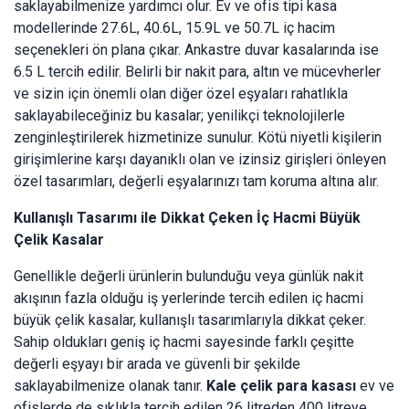
saklayabilmenize yardımcı olur. Ev ve ofis tipi kasa
modellerinde 27.6L, 40.6L, 15.9L ve 50.7L iç hacim
seçenekleri ön plana çıkar. Ankastre duvar kasalarında ise
6.5 L tercih edilir. Belirli bir nakit para, altın ve mücevherler
ve sizin için önemli olan diğer özel eşyaları rahatlıkla
saklayabileceğiniz bu kasalar; yenilikçi teknolojilerle
zenginleştirilerek hizmetinize sunulur. Kötü niyetli kişilerin
girişimlerine karşı dayanıklı olan ve izinsiz girişleri önleyen
özel tasarımları, değerli eşyalarınızı tam koruma altına alır.
Kullanışlı Tasarımı ile Dikkat Çeken İç Hacmi Büyük
Çelik Kasalar
Genellikle değerli ürünlerin bulunduğu veya günlük nakit
akışının fazla olduğu iş yerlerinde tercih edilen iç hacmi
büyük çelik kasalar, kullanışlı tasarımlarıyla dikkat çeker.
Sahip oldukları geniş iç hacmi sayesinde farklı çeşitte
değerli eşyayı bir arada ve güvenli bir şekilde
saklayabilmenize olanak tanır.
Kale çelik para kasası
ev ve
ofislerde de sıklıkla tercih edilen 26 litreden 400 litreye