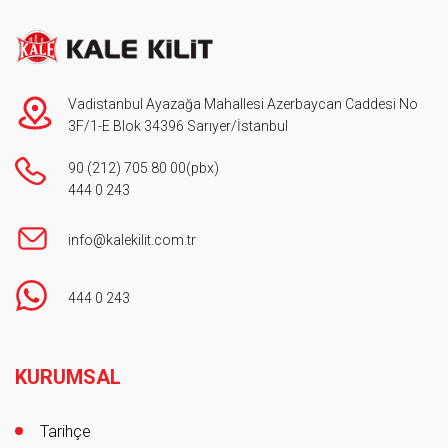
Vadistanbul Ayazağa Mahallesi Azerbaycan Caddesi No
3F/1-E Blok 34396 Sarıyer/İstanbul
90 (212) 705 80 00
(pbx)
444 0 243
info@kalekilit.com.tr
444 0 243
Footer
KURUMSAL
Tarihçe