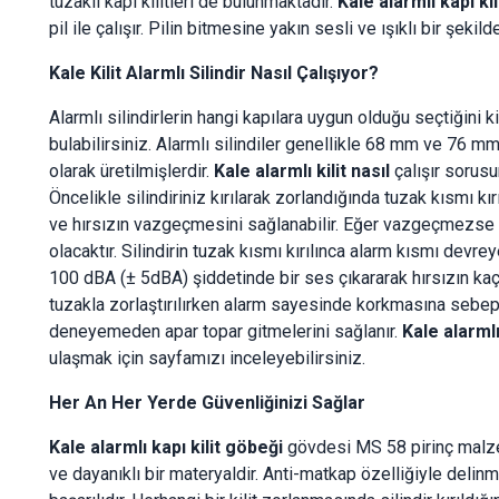
tuzaklı kapı kilitleri de bulunmaktadır.
Kale alarmlı kapı kil
pil ile çalışır. Pilin bitmesine yakın sesli ve ışıklı bir şekilde
Kale Kilit Alarmlı Silindir Nasıl Çalışıyor?
Alarmlı silindirlerin hangi kapılara uygun olduğu seçtiğini k
bulabilirsiniz. Alarmlı silindiler genellikle 68 mm ve 76 mm 
olarak üretilmişlerdir.
Kale alarmlı kilit nasıl
çalışır sorus
Öncelikle silindiriniz kırılarak zorlandığında tuzak kısmı kırı
ve hırsızın vazgeçmesini sağlanabilir. Eğer vazgeçmezse i
olacaktır. Silindirin tuzak kısmı kırılınca alarm kısmı de
100 dBA (± 5dBA) şiddetinde bir ses çıkararak hırsızın kaç
tuzakla zorlaştırılırken alarm sayesinde korkmasına sebep
deneyemeden apar topar gitmelerini sağlanır.
Kale alarmlı 
ulaşmak için sayfamızı inceleyebilirsiniz.
Her An Her Yerde Güvenliğinizi Sağlar
Kale alarmlı kapı kilit göbeği
gövdesi MS 58 pirinç malze
ve dayanıklı bir materyaldir. Anti-matkap özelliğiyle delin