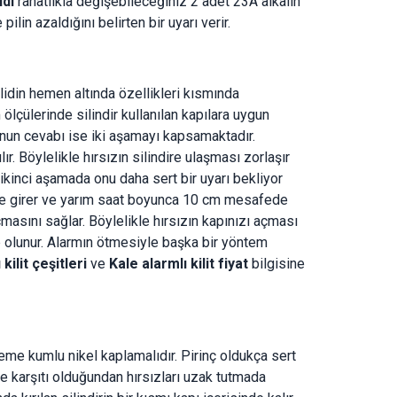
idi
rahatlıkla değişebileceğiniz 2 adet 23A alkalin
 pilin azaldığını belirten bir uyarı verir.
ilidin hemen altında özellikleri kısmında
ölçülerinde silindir kullanılan kapılara uygun
unun cevabı ise iki aşamayı kapsamaktadır.
lır. Böylelikle hırsızın silindire ulaşması zorlaşır
kinci aşamada onu daha sert bir uyarı bekliyor
vreye girer ve yarım saat boyunca 10 cm mesafede
masını sağlar. Böylelikle hırsızın kapınızı açması
 olunur. Alarmın ötmesiyle başka bir yöntem
kilit çeşitleri
ve
Kale alarmlı kilit fiyat
bilgisine
me kumlu nikel kaplamalıdır. Pirinç oldukça sert
me karşıtı olduğundan hırsızları uzak tutmada