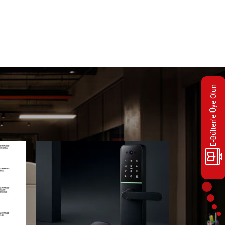
E-Bülten'e Üye Olun