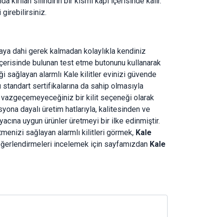
da kırılan silindirin bir kısmı kapı içerisinde kalır.
girebilirsiniz.
staya dahi gerek kalmadan kolaylıkla kendiniz
 içerisinde bulunan test etme butonunu kullanarak
i sağlayan alarmlı Kale kilitler evinizi güvende
sı standart sertifikalarına da sahip olmasıyla
yle vazgeçemeyeceğiniz bir kilit seçeneği olarak
yona dayalı üretim hatlarıyla, kalitesinden ve
yacına uygun ürünler üretmeyi bir ilke edinmiştir.
menizi sağlayan alarmlı kilitleri görmek,
Kale
değerlendirmeleri incelemek için sayfamızdan
Kale