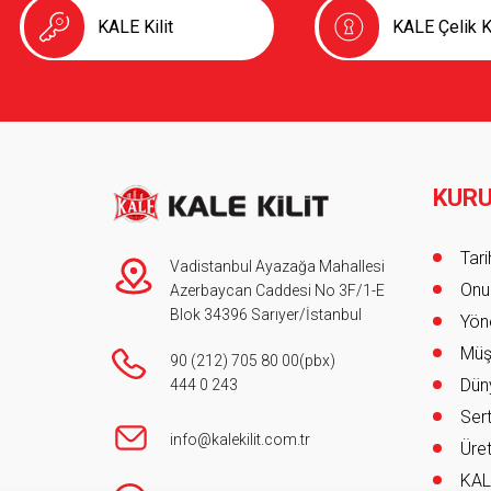
KALE Kilit
KALE Çelik K
KUR
Foot
Tar
Vadistanbul Ayazağa Mahallesi
Onur
Azerbaycan Caddesi No 3F/1-E
Blok 34396 Sarıyer/İstanbul
Yöne
Müş
90 (212) 705 80 00
(pbx)
Düny
444 0 243
Sert
info@kalekilit.com.tr
Üret
KAL