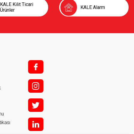
KALE Kilit Ticari
KALE Alarm
Ürünler
f;
i;
k
t
rmu
tikası
l