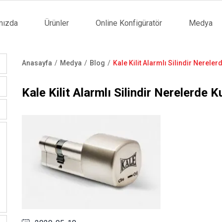
mızda
Ürünler
Online Konfigüratör
Medya
tion
Anasayfa
Medya
Blog
Kale Kilit Alarmlı Silindir Nerelerd
Sayfa
yolu
Kale Kilit Alarmlı Silindir Nerelerde Ku