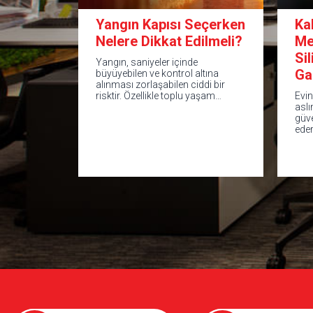
Yangın Kapısı Seçerken
Ka
Nelere Dikkat Edilmeli?
Me
Si
Yangın, saniyeler içinde
Ga
büyüyebilen ve kontrol altına
alınması zorlaşabilen ciddi bir
risktir. Özellikle toplu yaşam…
Evin
aslı
güv
ede