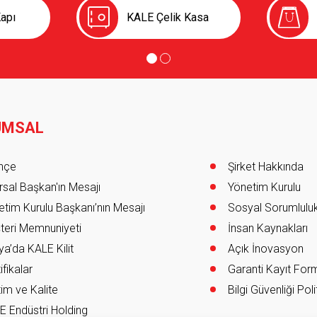
apı
KALE Çelik Kasa
UMSAL
er
ihçe
Şirket Hakkında
sal Başkan'ın Mesajı
Yönetim Kurulu
tim Kurulu Başkanı’nın Mesajı
Sosyal Sorumlulu
teri Memnuniyeti
İnsan Kaynakları
a’da KALE Kilit
Açık İnovasyon
ifikalar
Garanti Kayıt Fo
im ve Kalite
Bilgi Güvenliği Poli
E Endüstri Holding