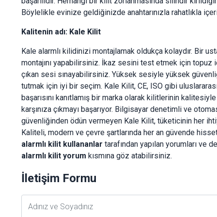
başarılıdır. Herhangi bir kilit zorlanmasında silindir kırıldığın
Böylelikle evinize geldiğinizde anahtarınızla rahatlıkla içeri 
Kalitenin adı: Kale Kilit
Kale alarmlı kilidinizi montajlamak oldukça kolaydır. Bir u
montajını yapabilirsiniz. İkaz sesini test etmek için topuz
çıkan sesi sınayabilirsiniz. Yüksek sesiyle yüksek güvenliğ
tutmak için iyi bir seçim. Kale Kilit, CE, ISO gibi uluslarara
başarısını kanıtlamış bir marka olarak kilitlerinin kalitesi
karşınıza çıkmayı başarıyor. Bilgisayar denetimli ve otomas
güvenliğinden ödün vermeyen Kale Kilit, tüketicinin her ihti
Kaliteli, modern ve çevre şartlarında her an güvende hisset
alarmlı kilit kullananlar
tarafından yapılan yorumları ve 
alarmlı kilit yorum
kısmına göz atabilirsiniz.
İletişim Formu
Adsoyad