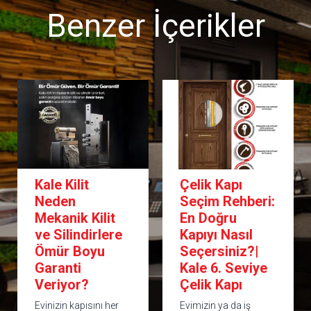
Benzer İçerikler
Kale Kilit
Çelik Kapı
Neden
Seçim Rehberi:
Mekanik Kilit
En Doğru
ve Silindirlere
Kapıyı Nasıl
Ömür Boyu
Seçersiniz?|
Garanti
Kale 6. Seviye
Veriyor?
Çelik Kapı
Evinizin kapısını her
Evimizin ya da iş