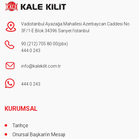
Vadistanbul Ayazağa Mahallesi Azerbaycan Caddesi No
3F/1-E Blok 34396 Sarıyer/İstanbul
90 (212) 705 80 00
(pbx)
444 0 243
info@kalekilit.com.tr
444 0 243
Footer
KURUMSAL
Tarihçe
Onursal Başkan'ın Mesajı