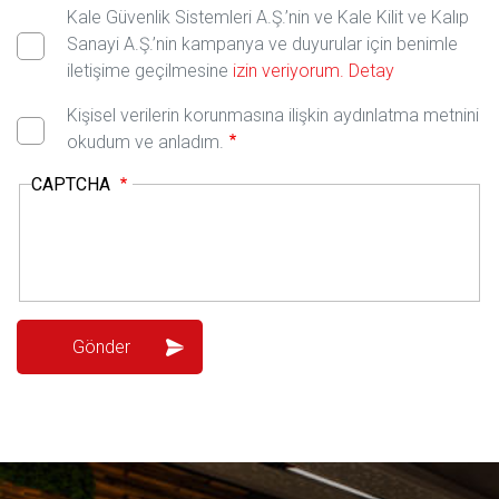
Kale Güvenlik Sistemleri A.Ş.’nin ve Kale Kilit ve Kalıp
Sanayi A.Ş.’nin kampanya ve duyurular için benimle
iletişime geçilmesine
izin veriyorum.
Detay
Kişisel verilerin korunmasına ilişkin aydınlatma metnini
okudum ve anladım.
CAPTCHA