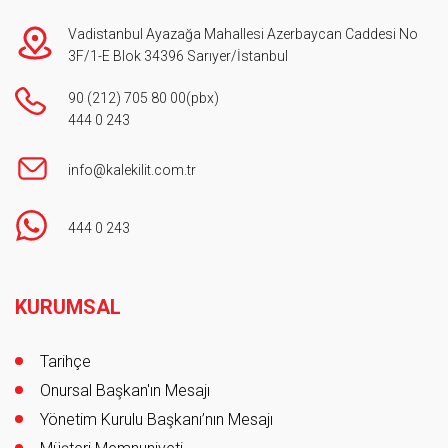
Vadistanbul Ayazağa Mahallesi Azerbaycan Caddesi No
3F/1-E Blok 34396 Sarıyer/İstanbul
90 (212) 705 80 00
(pbx)
444 0 243
info@kalekilit.com.tr
444 0 243
Footer
KURUMSAL
Tarihçe
Onursal Başkan'ın Mesajı
Yönetim Kurulu Başkanı’nın Mesajı