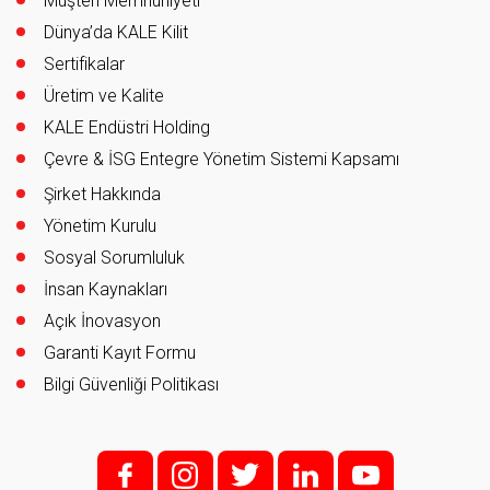
Müşteri Memnuniyeti
Dünya’da KALE Kilit
Sertifikalar
Üretim ve Kalite
KALE Endüstri Holding
Çevre & İSG Entegre Yönetim Sistemi Kapsamı
Şirket Hakkında
Yönetim Kurulu
Sosyal Sorumluluk
İnsan Kaynakları
Açık İnovasyon
Garanti Kayıt Formu
Bilgi Güvenliği Politikası
f;
i;
t
l
y