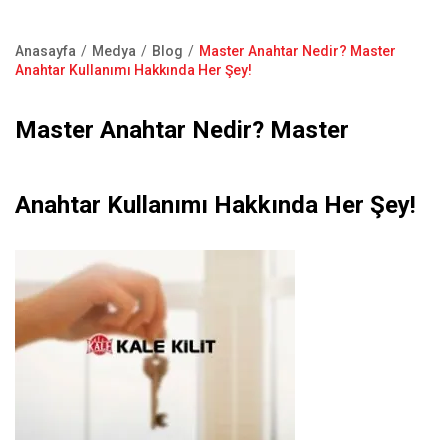
Kapı Pencere Sistemleri
Showroom
Kale Alarm
Anasayfa
Medya
Blog
Master Anahtar Nedir? Master
Bize Ulaşın
Sayfa
Anahtar Kullanımı Hakkında Her Şey!
Ürün Katalogları
yolu
Satış Noktaları
Master Anahtar Nedir? Master
Garanti Kayıt Formu
S.S.S
Anahtar Kullanımı Hakkında Her Şey!