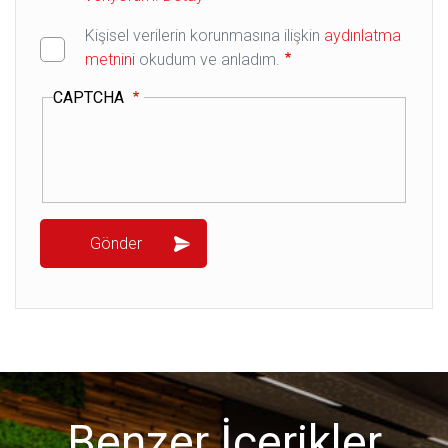
Kişisel verilerin korunmasına ilişkin
aydınlatma
metnini
okudum ve anladım.
CAPTCHA
Benzer İçerikler