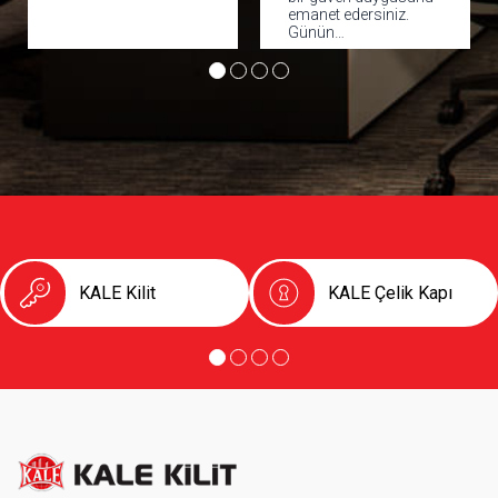
emanet edersiniz.
ka
Günün…
s
KALE Kilit
KALE Çelik Kapı