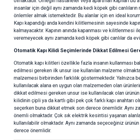
olmaktadır. Örneğin hastaneler veya apartman kapıları bu ala
insanlar için değil aynı zamanda kedi köpek gibi canlılar
önlemler almak istemektedir. Bu alanlar için en ideal koruma
Kapı kapandığı anda kendini kilitlemesinin sayesinde kap
kalmayacaktır. Kapının anında kapanması ve kilitlenmesi ile
veremeyecek aynı zamanda kedi köpek gibi canlılar da evi
Otomatik Kapı Kilidi Seçimlerinde Dikkat Edilmesi Ge
Otomatik kapı kilitleri özellikle fazla insanın kullanması
edilmesi gereken ilk unsur ise kullanılan malzeme olmakt
malzemesi birbirinden farklılık göstermektedir. Yalnızca b
kullanılacak alana en uygun olan malzemeden olan ürünlerin 
dikkat edilmesi gereken unsur ise kullanılacak olan ürünün
kilidinin çipli ya da kartlı gibi pek çok farklı kapı anahtarı
seçerken buna dikkat etmek son derece önemlidir. Aynı 
önemli olmaktadır. Çok sık elektrik kesintisi yaşanan alanla
kullanılabilir olmaktadır. Aynı zamanda seçeceğiniz ürünün
derece önemlidir.