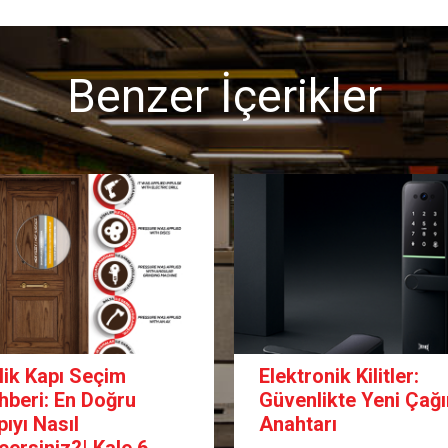
Benzer İçerikler
lik Kapı Seçim
Elektronik Kilitler:
hberi: En Doğru
Güvenlikte Yeni Çağı
pıyı Nasıl
Anahtarı