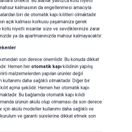
nlara örnektir. Bu alanlar yalnızca kötü niyetli
ın mahsur kalmasının da engellenmesi amacıyla
lardan biri de otomatik kapı kilitleri olmaktadır.
ının açık kalması korkusu yaşamanıza gerek
 kötü niyetli insanlar size ve sevdiklerinize zarar
nizde ya da apartmanınızda mahsur kalmayacaktır.
rekenler
 bakımından son derece önemlidir. Bu konuda dikkat
adır. Hemen her
otomatik kapı
kilidinin yapılış
elirli malzemelerden yapılan ürünler değil
kullanımı daha sağlıklı olmaktadır. Diğer bir
 kilit açma şeklidir. Hemen her otomatik kapı
 olmaktadır. Bu bağlamda otomatik kapı kilidi
zamanda ürünün akülü olup olmaması da son derece
r için akülü modeller kullanımı daha sağlıklı ve
 kurulum ve garanti sürelerine dikkat etmek son