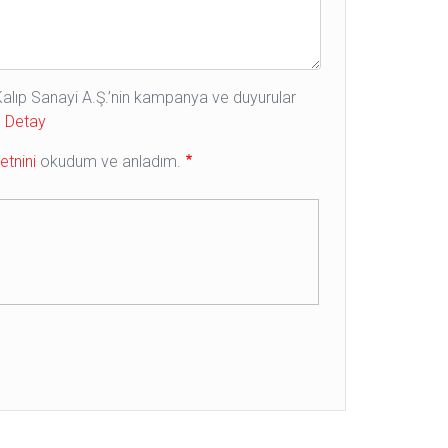
e Kalıp Sanayi A.Ş.’nin kampanya ve duyurular
.
Detay
tnini
okudum ve anladım.