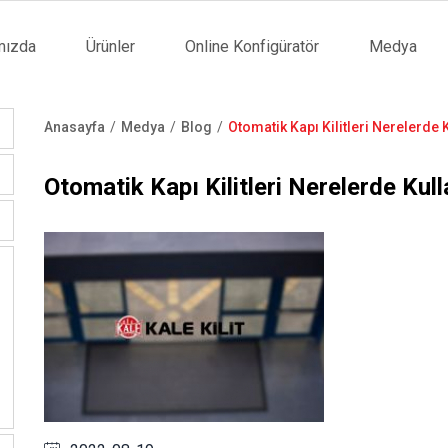
mızda
Ürünler
Online Konfigüratör
Medya
tion
Anasayfa
Medya
Blog
Otomatik Kapı Kilitleri Nerelerde K
Sayfa
yolu
Otomatik Kapı Kilitleri Nerelerde Kulla