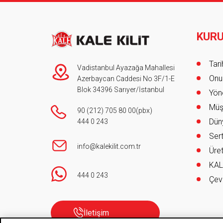
KUR
Foot
Tar
Vadistanbul Ayazağa Mahallesi
Onur
Azerbaycan Caddesi No 3F/1-E
Blok 34396 Sarıyer/İstanbul
Yöne
Müş
90 (212) 705 80 00
(pbx)
Düny
444 0 243
Sert
info@kalekilit.com.tr
Üret
KAL
444 0 243
Çev
İletişim