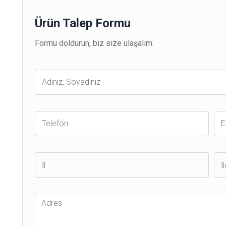
Ürün Talep Formu
Formu doldurun, biz size ulaşalım.
Ad
Soyad
Telefon
E-
Po
İl
İlç
Adres