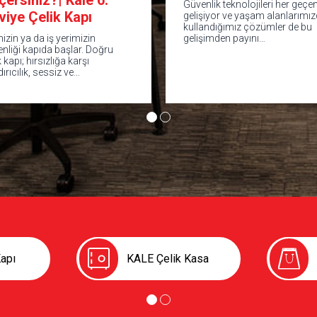
çersiniz?| Kale 6.
Güvenlik teknolojileri her geçen
viye Çelik Kapı
gelişiyor ve yaşam alanlarımı
kullandığımız çözümler de bu
izin ya da iş yerimizin
gelişimden payını…
nliği kapıda başlar. Doğru
k kapı; hırsızlığa karşı
ırıcılık, sessiz ve…
apı
KALE Çelik Kasa