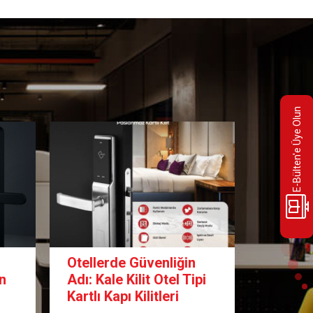
E-Bülten'e Üye Olun
Otellerde Güvenliğin
Elektron
n
Adı: Kale Kilit Otel Tipi
Sistem
Kartlı Kapı Kilitleri
Teknolo