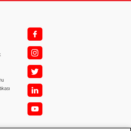
f;
i;
k
t
rmu
tikası
l
y