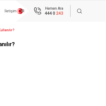
Hemen Ara
İletişim
TR
444 0
243
ullanılır?
nılır?