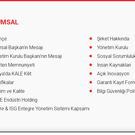
UMSAL
er
ihçe
Şirket Hakkında
sal Başkan'ın Mesajı
Yönetim Kurulu
tim Kurulu Başkanı’nın Mesajı
Sosyal Sorumlulu
teri Memnuniyeti
İnsan Kaynakları
a’da KALE Kilit
Açık İnovasyon
ifikalar
Garanti Kayıt Fo
im ve Kalite
Bilgi Güvenliği Poli
E Endüstri Holding
re & İSG Entegre Yönetim Sistemi Kapsamı