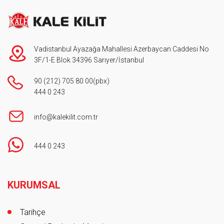
Vadistanbul Ayazağa Mahallesi Azerbaycan Caddesi No
3F/1-E Blok 34396 Sarıyer/İstanbul
90 (212) 705 80 00
(pbx)
444 0 243
info@kalekilit.com.tr
444 0 243
Footer
KURUMSAL
Tarihçe