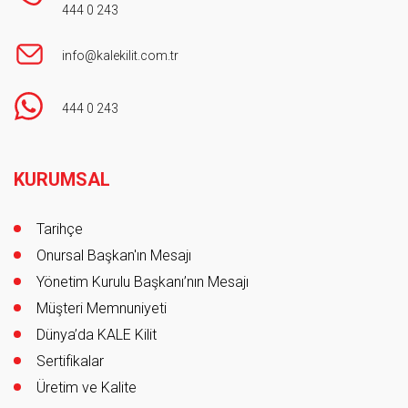
444 0 243
info@kalekilit.com.tr
444 0 243
Footer
KURUMSAL
Tarihçe
Onursal Başkan'ın Mesajı
Yönetim Kurulu Başkanı’nın Mesajı
Müşteri Memnuniyeti
Dünya’da KALE Kilit
Sertifikalar
Üretim ve Kalite